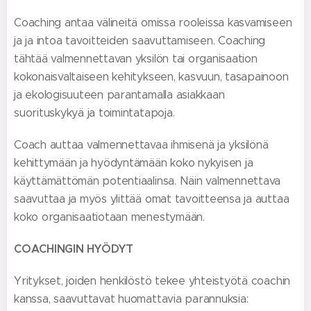
Coaching antaa välineitä omissa rooleissa kasvamiseen
ja ja intoa tavoitteiden saavuttamiseen. Coaching
tähtää valmennettavan yksilön tai organisaation
kokonaisvaltaiseen kehitykseen, kasvuun, tasapainoon
ja ekologisuuteen parantamalla asiakkaan
suorituskykyä ja toimintatapoja.
Coach auttaa valmennettavaa ihmisenä ja yksilönä
kehittymään ja hyödyntämään koko nykyisen ja
käyttämättömän potentiaalinsa. Näin valmennettava
saavuttaa ja myös ylittää omat tavoitteensa ja auttaa
koko organisaatiotaan menestymään.
COACHINGIN HYÖDYT
Yritykset, joiden henkilöstö tekee yhteistyötä coachin
kanssa, saavuttavat huomattavia parannuksia: