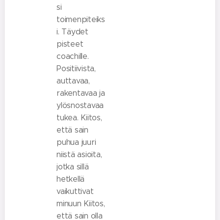
si
toimenpiteiks
i. Täydet
pisteet
coachille.
Positiivista,
auttavaa,
rakentavaa ja
ylösnostavaa
tukea. Kiitos,
että sain
puhua juuri
niistä asioita,
jotka sillä
hetkellä
vaikuttivat
minuun Kiitos,
että sain olla