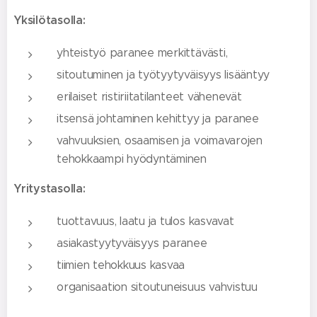
Yksilötasolla:
yhteistyö paranee merkittävästi,
sitoutuminen ja työtyytyväisyys lisääntyy
erilaiset ristiriitatilanteet vähenevät
itsensä johtaminen kehittyy ja paranee
vahvuuksien, osaamisen ja voimavarojen
tehokkaampi hyödyntäminen
Yritystasolla:
tuottavuus, laatu ja tulos kasvavat
asiakastyytyväisyys paranee
tiimien tehokkuus kasvaa
organisaation sitoutuneisuus vahvistuu