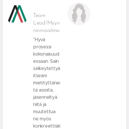
Team
Lead/Myyn
ninmaailma
"Hyvä
prosessi
kokonaisuud
essaan. Sain
selkeytettyä
itseäni
mietityttänei
tä asioita,
jäsenneltyä
niitä ja
muutettua
ne myös
konkreettisik